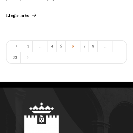
Llegir més
1
…
4
5
6
7
8
…
33