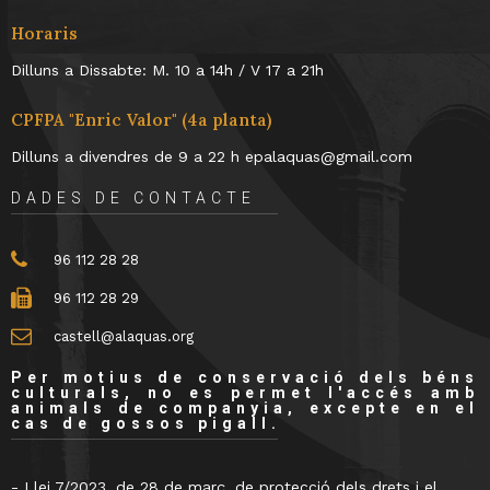
Horaris
Dilluns a Dissabte: M. 10 a 14h / V 17 a 21h
CPFPA "Enric Valor" (4a planta)
Dilluns a divendres de 9 a 22 h epalaquas@gmail.com
DADES DE CONTACTE
96 112 28 28
96 112 28 29
castell@alaquas.org
Per motius de conservació dels béns
culturals, no es permet l'accés amb
animals de companyia, excepte en el
cas de gossos pigall.
- Llei 7/2023, de 28 de març, de protecció dels drets i el