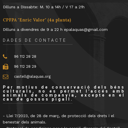
Dilluns a Dissabte: M. 10 a 14h / V 17 a 21h
CPFPA "Enric Valor" (4a planta)
Dilluns a divendres de 9 a 22 h epalaquas@gmail.com
DADES DE CONTACTE
96 112 28 28
96 112 28 29
castell@alaquas.org
Per motius de conservació dels béns
culturals, no es permet l'accés amb
animals de companyia, excepte en el
cas de gossos pigall.
- Llei 7/2023, de 28 de març, de protecció dels drets i el
benestar dels animals.