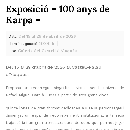
Exposició – 100 anys de
Karpa –
Del 15 al 29 de abril de 2026
Data:
10:00 h
Hora inauguració:
Galeria del Castell d'Alaquàs
Lloc:
Del 15 al 29 d’abril de 2026 al Castell-Palau
d’Alaquàs.
Proposa un recorregut biogràfic i visual per l’ univers de
Rafael Miguel Català Lucas a partir de tres grans eixos:
quinze lones de gran format dedicades als seus personatges i
dissenys, un espai de reconeixement institucional a la seua
trajectòria i un gran trencaclosques de cubs que permet jugar
amb la seua iconografia, acostant la seua obra des del còmic,