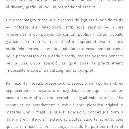
el disseny gràfic, el joc i la memòria col· lectiva.
Els personatges triats, els dissenys de joguets i jocs de taula
— inclosos els relacionats amb jocs reunits —, i les
referències a campanyes de sanitat pública i altres treballs
gràfics són només una mostra representativa d’ una
producció immensa, en la qual Karpa creava constantment
nous personatges per a cada història, moltes vegades pensats
per a una única aparició, la qual cosa fa pràcticament
impossible elaborar un catàleg raonat complet.
Per això, la mostra presenta una selecció de figures i obres
especialment rellevants o conegudes, sabent que es podrien
haver inclòs molts altres exemples d’ igual valor. a més, s’ ha
renunciat deliberadament a exhibir obra pictòrica original o
material únic i fràgil, ja que l’ exposició, concebuda com a
itinerant en interiors i exteriors, utilitza suports substituïbles
que eviten riscos sobre el llegat físic de Karpa i permeten el