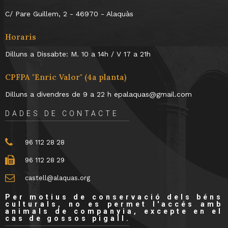
C/ Pare Guillem, 2 - 46970 - Alaquàs
Horaris
Dilluns a Dissabte: M. 10 a 14h / V 17 a 21h
CPFPA "Enric Valor" (4a planta)
Dilluns a divendres de 9 a 22 h epalaquas@gmail.com
DADES DE CONTACTE
96 112 28 28
96 112 28 29
castell@alaquas.org
Per motius de conservació dels béns
culturals, no es permet l'accés amb
animals de companyia, excepte en el
cas de gossos pigall.