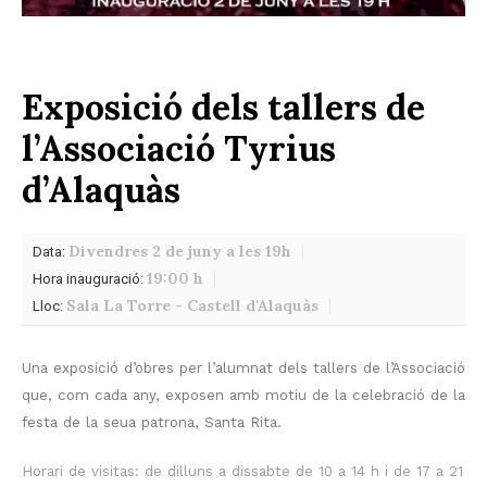
Exposició dels tallers de
l’Associació Tyrius
d’Alaquàs
Divendres 2 de juny a les 19h
Data:
19:00 h
Hora inauguració:
Sala La Torre - Castell d'Alaquàs
Lloc:
Una exposició d’obres per l’alumnat dels tallers de l’Associació
que, com cada any, exposen amb motiu de la celebració de la
festa de la seua patrona, Santa Rita.
Horari de visitas: de dilluns a dissabte de 10 a 14 h i de 17 a 21