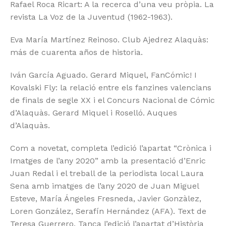
Rafael Roca Ricart: A la recerca d’una veu pròpia. La
revista La Voz de la Juventud (1962-1963).
Eva María Martínez Reinoso. Club Ajedrez Alaquàs:
más de cuarenta años de historia.
Iván García Aguado. Gerard Miquel, FanCómic! I
Kovalski Fly: la relació entre els fanzines valencians
de finals de segle XX i el Concurs Nacional de Cómic
d’Alaquàs. Gerard Miquel i Roselló. Auques
d’Alaquàs.
Com a novetat, completa l’edició l’apartat “Crònica i
Imatges de l’any 2020” amb la presentació d’Enric
Juan Redal i el treball de la periodista local Laura
Sena amb imatges de l’any 2020 de Juan Miguel
Esteve, María Ángeles Fresneda, Javier Gonzàlez,
Loren González, Serafín Hernández (AFA). Text de
Teresa Guerrero. Tanca l’edició l’apartat d’Història