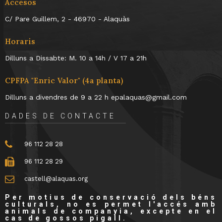
Accesos
C/ Pare Guillem, 2 - 46970 - Alaquàs
Horaris
Dilluns a Dissabte: M. 10 a 14h / V 17 a 21h
CPFPA "Enric Valor" (4a planta)
Dilluns a divendres de 9 a 22 h epalaquas@gmail.com
DADES DE CONTACTE
96 112 28 28
96 112 28 29
castell@alaquas.org
Per motius de conservació dels béns
culturals, no es permet l'accés amb
animals de companyia, excepte en el
cas de gossos pigall.