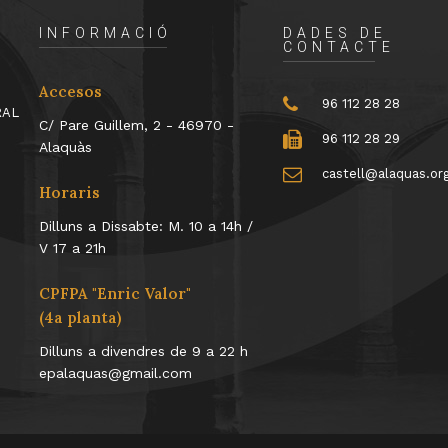
INFORMACIÓ
DADES DE
CONTACTE
Accesos
96 112 28 28
RAL
C/ Pare Guillem, 2 - 46970 -
96 112 28 29
Alaquàs
castell@alaquas.or
Horaris
Dilluns a Dissabte: M. 10 a 14h /
V 17 a 21h
CPFPA "Enric Valor"
(4a planta)
Dilluns a divendres de 9 a 22 h
epalaquas@gmail.com