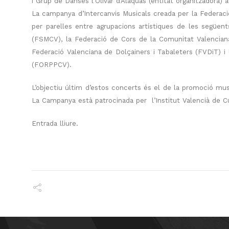
i Grup de Danses l’Olivar d’Alaquàs (entitat organitzadora) 
La campanya d’Intercanvis Musicals creada per la Federaci
per parelles entre agrupacions artístiques de les següen
(FSMCV), la Federació de Cors de la Comunitat Valencian
Federació Valenciana de Dolçainers i Tabaleters (FVDiT) i
(FORPPCV).
L’objectiu últim d’estos concerts és el de la promoció musi
La Campanya està patrocinada per l’Institut Valencià de Cu
Entrada lliure.