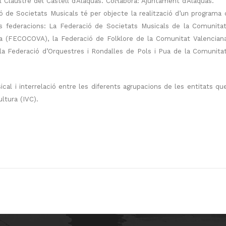
al Claustre del Castell d’Alaquàs.
Col·labora: Ajuntament d’Alaquàs.
ó de Societats Musicals té per objecte la realització d’un programa
ts federacions: La Federació de Societats Musicals de la Comunita
a (FECOCOVA), la Federació de Folklore de la Comunitat Valenciana
 la Federació d’Orquestres i Rondalles de Pols i Pua de la Comunita
cal i interrelació entre les diferents agrupacions de les entitats que
ltura (IVC).