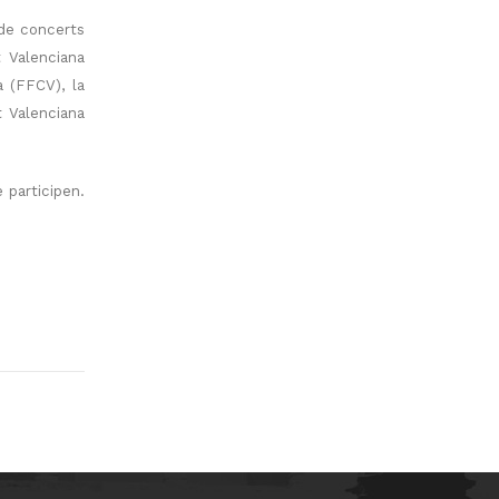
 de concerts
t Valenciana
 (FFCV), la
t Valenciana
 participen.