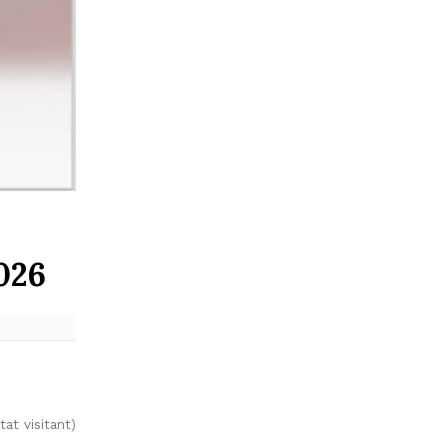
026
at visitant)