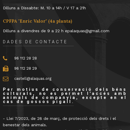
Dilluns a Dissabte: M. 10 a 14h / V 17 a 21h
CPFPA "Enric Valor" (4a planta)
Dilluns a divendres de 9 a 22 h epalaquas@gmail.com
DADES DE CONTACTE
96 112 28 28
96 112 28 29
castell@alaquas.org
Per motius de conservació dels béns
culturals, no es permet l'accés amb
animals de companyia, excepte en el
cas de gossos pigall.
- Llei 7/2023, de 28 de març, de protecció dels drets i el
benestar dels animals.