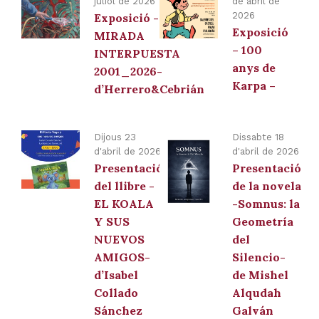
juliol de 2026
de abril de
2026
Exposició -LA
Exposició
MIRADA
– 100
INTERPUESTA
anys de
2001_2026-
Karpa –
d’Herrero&Cebrián
Dijous 23
Dissabte 18
d'abril de 2026
d'abril de 2026
Presentació
Presentació
del llibre -
de la novela
EL KOALA
-Somnus: la
Y SUS
Geometría
NUEVOS
del
AMIGOS-
Silencio-
d’Isabel
de Mishel
Collado
Alqudah
Sánchez
Galván