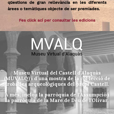
qüestions de gran rellevància en les diferents
àrees o temàtiques objecte de ser premiades.
Fes click ací per consultar les edicions
Museu Virtual del Castell d'Alaquàs
(MUVALQ) i d´una mostra de la col·lecció de
troballes arqueològiques del propi Castell.
A més, inclou la parròquia de l'Assumpció i
la parròquia de la Mare de Déu de l'Olivar.