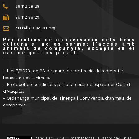
96 112 28 28
96 112 28 29
castell@alaquas.org
Per motius de conservació dels béns
culturals, no es permet l'accés amb
animals de companyia, excepte en el
cas de gossos pigall.
- Llei 7/2023, de 28 de març, de protecció dels drets i el
benestar dels animals.
- Protocol de condicions per a la cessió d’espais del Castell
d’Alaquàs.
- Ordenança municipal de Tinença i Convivència d'animals de
companyia.
licencia CC By 4.0 Internacional
| Diseño:
daclub.es