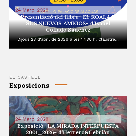
24 Març, 2026
Presentació del llibre -EL KOALA Y
SUS NUEVOS AMIGOS- d’Isabel
Collado Sánchez
Dijous 23 d'abril de 2026 a les 17:30 h. Claustre...
EL CASTELL
Exposicions
24 Març, 2026
Exposició -LA MIRADA INTERPUESTA
2001_2026- d’Herrero&Cebrián