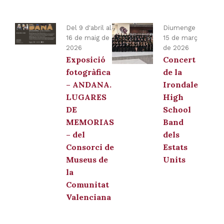
Del 9 d'abril al
Diumenge
16 de maig de
15 de març
2026
de 2026
Exposició
Concert
fotogràfica
de la
– ANDANA.
Irondale
LUGARES
High
DE
School
MEMORIAS
Band
– del
dels
Consorci de
Estats
Museus de
Units
la
Comunitat
Valenciana