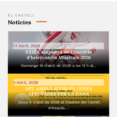
EL CASTELL
Notícies
17 Abril, 2026
XXIII Campanya de Concerts
d’Intercanvis Musicals 2026
Diumenge 19 d'abril de 2026 a les 12 h al...
2 Abril, 2026
ART AMBULATORI EN ZONES
AFECTADES PER LA DANA
Dijous 9 d'abril de 2026 al Claustre del Castell
d'Alaquàs....