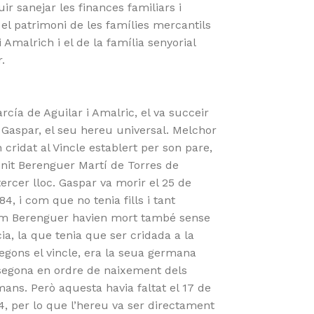
ir sanejar les finances familiars i
el patrimoni de les famílies mercantils
i Amalrich i el de la família senyorial
r.
cía de Aguilar i Amalric, el va succeir
l Gaspar, el seu hereu universal. Melchor
 cridat al Vincle establert per son pare,
ènit Berenguer Martí de Torres de
tercer lloc. Gaspar va morir el 25 de
4, i com que no tenia fills i tant
m Berenguer havien mort també sense
a, la que tenia que ser cridada a la
egons el vincle, era la seua germana
segona en ordre de naixement dels
ans. Però aquesta havia faltat el 17 de
4, per lo que l’hereu va ser directament