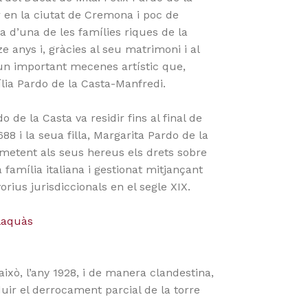
r en la ciutat de Cremona i poc de
a d’una de les famílies riques de la
 anys i, gràcies al seu matrimoni i al
 un important mecenes artístic que,
ília Pardo de la Casta-Manfredi.
o de la Casta va residir fins al final de
8 i la seua filla, Margarita Pardo de la
smetent als seus hereus els drets sobre
família italiana i gestionat mitjançant
rius jurisdiccionals en el segle XIX.
laquàs
això, l’any 1928, i de manera clandestina,
uir el derrocament parcial de la torre
.