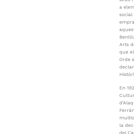
a ele
social
emprar
aquest
Benlli
Arts d
que el
Orde s
decla
Històr
En 192
Cultur
d’Alaq
Ferrán
multid
la dec
del Ca