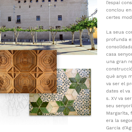
l’espai con
conclou en
certes modi
La seua co
profunda e
consolidada
casa senyor
una gran r
construcció
què anys mé
va ser el p
dates el va
s. XV va ser
seu senyoriu
Margarita, 
era la seg
Garcia d’Ag