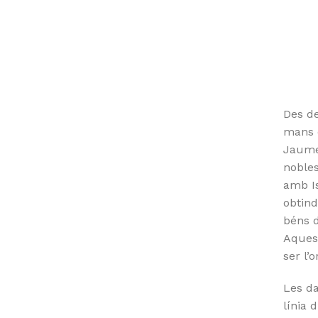
Des de
mans d
Jaume
nobles
amb Is
obtind
béns d
Aquest
ser l’
Les da
línia 