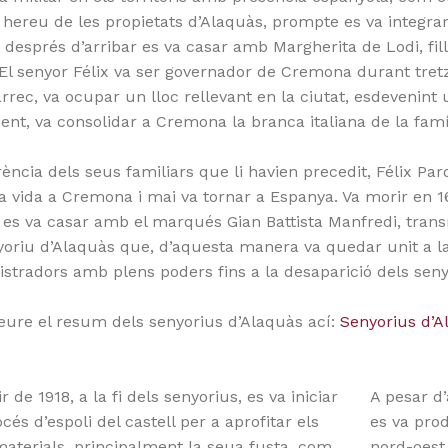
 hereu de les propietats d’Alaquàs, prompte es va integra
després d’arribar es va casar amb Margherita de Lodi, fill
 El senyor Félix va ser governador de Cremona durant tretze
rrec, va ocupar un lloc rellevant en la ciutat, esdevenint
ent, va consolidar a Cremona la branca italiana de la fam
rència dels seus familiars que li havien precedit, Félix Pard
a vida a Cremona i mai va tornar a Espanya. Va morir en 168
 es va casar amb el marqués Gian Battista Manfredi, tran
yoriu d’Alaquàs que, d’aquesta manera va quedar unit a la 
stradors amb plens poders fins a la desaparició dels senyo
eure el resum dels senyorius d’Alaquàs ací:
Senyorius d’A
ir de 1918, a la fi dels senyorius, es va iniciar
A pesar d’
cés d’espoli del castell per a aprofitar els
es va prod
aterials, principalment la seua fusta, com
nord-oest