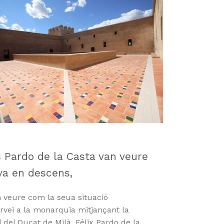
s Pardo de la Casta van veure
va en descens,
n veure com la seua situació
rvei a la monarquia mitjançant la
 del Ducat de Milà. Félix Pardo de la