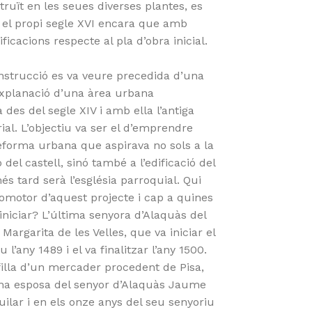
struït en les seues diverses plantes, es
 el propi segle XVI encara que amb
ficacions respecte al pla d’obra inicial.
nstrucció es va veure precedida d’una
xplanació d’una àrea urbana
 des del segle XIV i amb ella l’antiga
ial. L’objectiu va ser el d’emprendre
eforma urbana que aspirava no sols a la
 del castell, sinó també a l’edificació del
s tard serà l’església parroquial. Qui
romotor d’aquest projecte i cap a quines
 iniciar? L’última senyora d’Alaquàs del
 Margarita de les Velles, que va iniciar el
 l’any 1489 i el va finalitzar l’any 1500.
filla d’un mercader procedent de Pisa,
ona esposa del senyor d’Alaquàs Jaume
uilar i en els onze anys del seu senyoriu