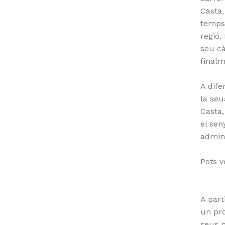
Casta,
temps 
regió.
seu cà
finalm
A dife
la seu
Casta,
el sen
admini
Pots v
A part
un pro
seus m