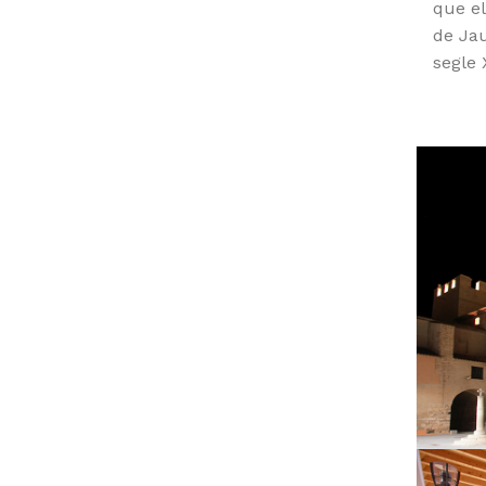
que el
de Jau
segle 