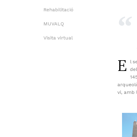
Rehabilitació
MUVALQ
Visita virtual
E
l s
del
145
arqueolò
vi, amb l