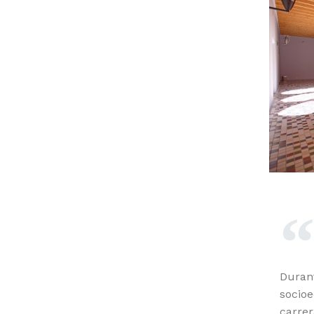
Durant
socioe
carrer