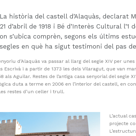
La història del castell d’Alaquàs, declarat M
21 d’abril de 1918 i Bé d’Interès Cultural l’1
on s’ubica comprèn, segons els últims estud
segles en què ha sigut testimoni del pas d
enyoriu d’Alaquàs va passar al llarg del segle XIV per unes
s Escrivà i a partir de 1373 les dels Vilaragut, que van ma
8 als Aguilar. Restes de l’antiga casa senyorial del segle X
gica duta a terme en 2006 en l’interior del castell, en co
es restes d’un celler i trull.
L’actual ca
projecte co
L’estructura