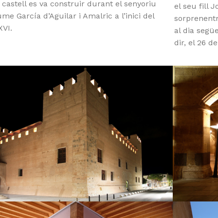
 castell es va construir durant el senyoriu
el seu fill 
me García d’Aguilar i Amalric a l’inici del
sorprenentm
XVI.
al dia segü
dir, el 26 