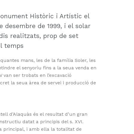
onument Històric i Artístic el
 de desembre de 1999, i el solar
is realitzats, prop de set
el temps
 quantes mans, les de la família Soler, les
ntindre el senyoriu fins a la seua venda en
IV van ser trobats en l’excavació
ncret la seua àrea de servei i producció de
stell d’Alaquàs és el resultat d’un gran
nstructiu datat a principis del s. XVI.
 principal, i amb ella la totalitat de