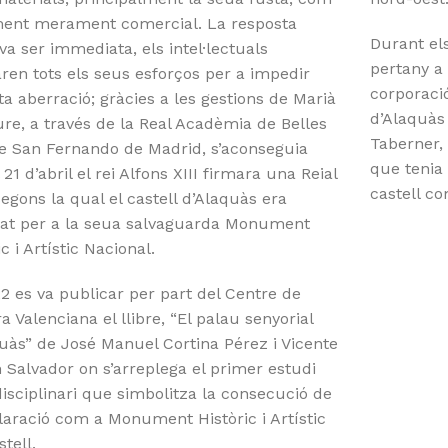
ment merament comercial. La resposta
Durant els
 va ser immediata, els intel·lectuals
pertany a 
en tots els seus esforços per a impedir
corporaci
a aberració; gràcies a les gestions de Marià
d’Alaquàs 
ure, a través de la Real Acadèmia de Belles
Taberner, 
e San Fernando de Madrid, s’aconseguia
que tenia
 21 d’abril el rei Alfons XIII firmara una Reial
castell co
egons la qual el castell d’Alaquàs era
rat per a la seua salvaguarda Monument
ic i Artístic Nacional.
2 es va publicar per part del Centre de
a Valenciana el llibre, “El palau senyorial
uàs” de José Manuel Cortina Pérez i Vicente
 Salvador on s’arreplega el primer estudi
isciplinari que simbolitza la consecució de
laració com a Monument Històric i Artístic
stell.