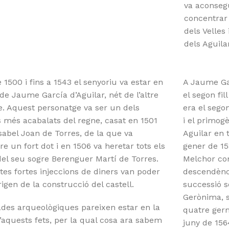
va aconsegu
concentrar 
dels Velles 
dels Aguila
 1500 i fins a 1543 el senyoriu va estar en
A Jaume Gar
e Jaume García d’Aguilar, nét de l’altre
el segon fil
. Aquest personatge va ser un dels
era el segon
 més acabalats del regne, casat en 1501
i el primog
abel Joan de Torres, de la que va
Aguilar en 
re un fort dot i en 1506 va heretar tots els
gener de 158
el seu sogre Berenguer Martí de Torres.
Melchor co
es fortes injeccions de diners van poder
descendènci
origen de la construcció del castell.
successió s
Gerònima, 
des arqueològiques pareixen estar en la
quatre germ
d’aquests fets, per la qual cosa ara sabem
juny de 156