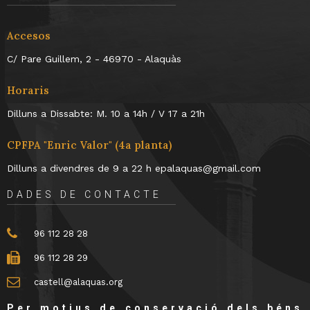
Accesos
C/ Pare Guillem, 2 - 46970 - Alaquàs
Horaris
Dilluns a Dissabte: M. 10 a 14h / V 17 a 21h
CPFPA "Enric Valor" (4a planta)
Dilluns a divendres de 9 a 22 h epalaquas@gmail.com
DADES DE CONTACTE
96 112 28 28
96 112 28 29
castell@alaquas.org
Per motius de conservació dels béns