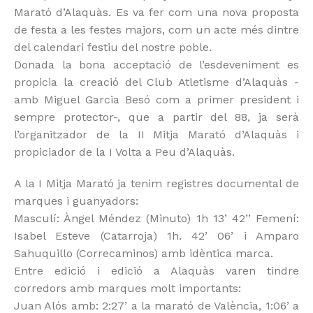
Marató d’Alaquàs. Es va fer com una nova proposta
de festa a les festes majors, com un acte més dintre
del calendari festiu del nostre poble.
Donada la bona acceptació de l’esdeveniment es
propicia la creació del Club Atletisme d’Alaquàs -
amb Miguel Garcia Besó com a primer president i
sempre protector-, que a partir del 88, ja serà
l’organitzador de la II Mitja Marató d’Alaquàs i
propiciador de la I Volta a Peu d’Alaquàs.
A la I Mitja Marató ja tenim registres documental de
marques i guanyadors:
Masculí: Àngel Méndez (Minuto) 1h 13’ 42’’ Femení:
Isabel Esteve (Catarroja) 1h. 42’ 06’ i Amparo
Sahuquillo (Correcaminos) amb idèntica marca.
Entre edició i edició a Alaquàs varen tindre
corredors amb marques molt importants:
Juan Alós amb: 2:27’ a la marató de València, 1:06’ a