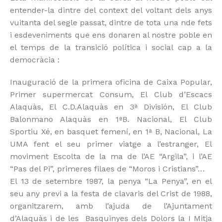
entender-la dintre del context del voltant dels anys
vuitanta del segle passat, dintre de tota una nde fets
i esdeveniments que ens donaren al nostre poble en
el temps de la transició política i social cap a la
democràcia :
Inauguració de la primera oficina de Caixa Popular,
Primer supermercat Consum, El Club d’Escacs
Alaquàs, El C.D.Alaquàs en 3ª División, El Club
Balonmano Alaquàs en 1ªB. Nacional, El Club
Sportiu Xé, en basquet femení, en 1ª B, Nacional, La
UMA fent el seu primer viatge a l’estranger, El
moviment Escolta de la ma de l’AE “Argila”, i l’AE
“Pas del Pi”, primeres filaes de “Moros i Cristians”…
El 13 de setembre 1987, la penya “La Penya”, en el
seu any previ a la festa de clavaris del Crist de 1988,
organitzarem, amb l’ajuda de l’Ajuntament
d’Alaquàs i de les Basquinyes dels Dolors la I Mitja