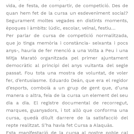
vida, de festa, de compartir, de competició. Des de
quan hem fet de la cursa un esdeveniment social?
Segurament moltes vegades en distints moments,
èpoques i àmbits: lúdic, escolar, veïnal, festiu…
Per parlar de cursa de competició normalitzada,
que jo tinga memòria i constància- seixanta i pocs
anys-, hauria de fer menció a una Volta a Peu i una
Mitja Marató organitzada pel primer ajuntament
democràtic al principi del anys vuitanta del segle
passat. Fou tota una mostra de voluntat, de voler
fer, d’entusiasme. Eduardo Deán, que era el regidor
d’esports, comboià a un grup de gent que, d’una
manera o altra, feia de la cursa un element del seu
dia a dia. El registre documental de recorregut,
marques, guanyadors, i tot allò que conforma una
cursa, quedà diluït darrere de la satisfacció del
repte realitzat. S’ha havia fet Cursa a Alaquàs.
Esta manifestació de la cursa al nostre poble cal