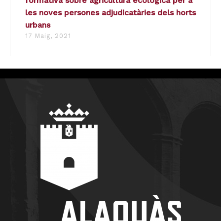
formativa sobre agricultura ecològica per a
les noves persones adjudicatàries dels horts
urbans
17 Maig, 2021