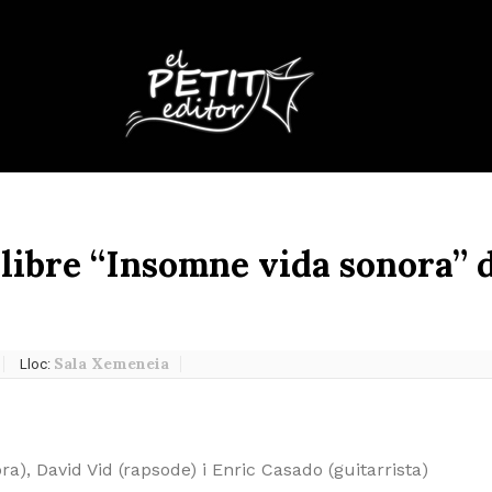
 llibre “Insomne vida sonora” 
Sala Xemeneia
Lloc:
a), David Vid (rapsode) i Enric Casado (guitarrista)