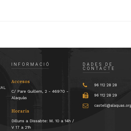
INFORMACIÓ
DADES DE
CONTACTE
Accesos
96 112 28 28
RAL
C/ Pare Guillem, 2 - 46970 -
96 112 28 29
Alaquàs
castell@alaquas.or
Horaris
Dilluns a Dissabte: M. 10 a 14h /
V 17 a 21h