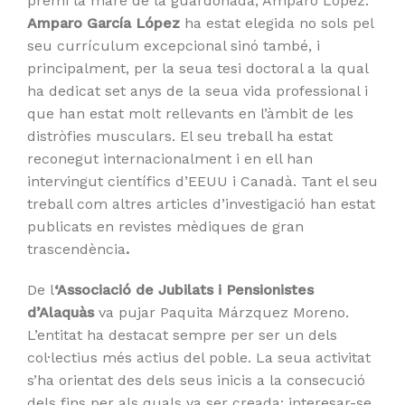
premi la mare de la guardonada, Amparo López.
Amparo García López
ha estat elegida no sols pel
seu currículum excepcional sinó també, i
principalment, per la seua tesi doctoral a la qual
ha dedicat set anys de la seua vida professional i
que han estat molt rellevants en l’àmbit de les
distròfies musculars. El seu treball ha estat
reconegut internacionalment i en ell han
intervingut científics d’EEUU i Canadà. Tant el seu
treball com altres articles d’investigació han estat
publicats en revistes mèdiques de gran
trascendència
.
De l
‘Associació de Jubilats i Pensionistes
d’Alaquàs
va pujar Paquita Márzquez Moreno.
L’entitat ha destacat sempre per ser un dels
col·lectius més actius del poble. La seua activitat
s’ha orientat des dels seus inicis a la consecució
dels fins per als quals va ser creada: interesar-se